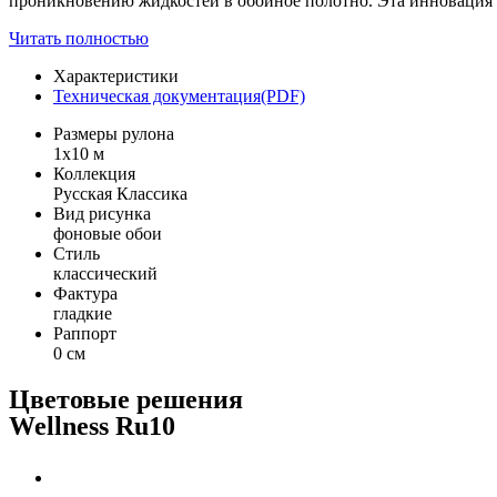
проникновению жидкостей в обойное полотно. Эта инновация 
Читать полностью
Характеристики
Техническая документация(PDF)
Размеры рулона
1x10 м
Коллекция
Русская Классика
Вид рисунка
фоновые обои
Стиль
классический
Фактура
гладкие
Раппорт
0 см
Цветовые решения
Wellness Ru10