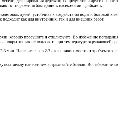
 мебели, декорирования деревянных предметов и других работ п
щают от поражения бактериями, насекомыми, грибками.
фиолетовых лучей, устойчива к воздействию воды и бытовой х
 подходит как для внутренних, так и для внешних работ.
 грязи, хорошо просушите и отшлифуйте. Во избежание попадани
ого покрытия лак использовать при температуре окружающей сре
2-3 мин. Нанесите лак в 2-3 слоя в зависимости от требуемого 
тках между нанесением встряхивайте баллон. Во избежание за