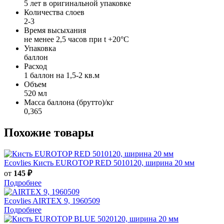
5 лет в оригинальной упаковке
Количества слоев
2-3
Время высыхания
не менее 2,5 часов при t +20°С
Упаковка
баллон
Расход
1 баллон на 1,5-2 кв.м
Объем
520 мл
Масса баллона (брутто)/кг
0,365
Похожие товары
Ecovlies
Кисть EUROTOP RED 5010120, ширина 20 мм
от
145 ₽
Подробнее
Ecovlies
AIRTEX 9, 1960509
Подробнее