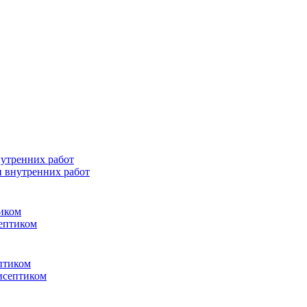
и внутренних работ
септиком
исептиком