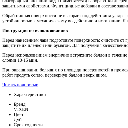
благородный внешний вид. Применяется для обработки дверей,
защитными свойствами. Фунгицидные добавки в составе защи
Обработанная поверхности не выгорает под действием ультра
устойчивостью к механическому воздействию и истиранию. Лак
Инструкция по использованию:
Перед нанесением лака подготовьте поверхность: очистите от
защитите их пленкой или бумагой. Для получения качесственн
Перед использованием энергично встряхните баллон в течение 
слоями 10-15 мин.
При окрашивании больших по площади поверхностей в промежу
работ продуть сопло, перевернув баллон вверх дном.
Читать полностью
Характеристики
Бренд
VIXEN
Цвет
Дуб
Срок годности