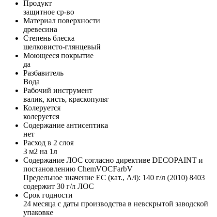
Продукт
защитное ср-во
Материал поверхности
древесина
Степень блеска
шелковисто-глянцевый
Моющееся покрытие
да
Разбавитель
Вода
Рабочий инструмент
валик, кисть, краскопульт
Колеруется
колеруется
Содержание антисептика
нет
Расход в 2 слоя
3 м2 на 1л
Содержание ЛОС согласно директиве DECOPAINT и
постановлению ChemVOCFarbV
Предельное значение ЕС (кат., A/i): 140 г/л (2010) 8403
содержит 30 г/л ЛОС
Срок годности
24 месяца с даты производства в невскрытой заводской
упаковке