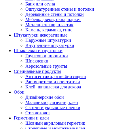
Баня или сауна
Оштукатуренные стены и потолки
Деревянные стены и потолки
Мебель, двери, окна, паркет
Металл, стекло, пластик
Камень, керамика, гипс
Штукатурки декоративные
Наружные штукатурки
Внутренние штукатурки
Шпаклевки и грунтовки
Грунтовки, пропитки
Шпаклевки
Аэрозольные грунты
Специальные продукты
Антисептики, огне-биозащита
Растворители и очистители
Клей, шпаклевка для декора
Обои
Дизайнерские обои
Малярный флизелин, клей
Скотчи и укрывные пленки
Стеклохолст
Герметики и клеи
Шовный акриловый герметик
Столярные и монтажные клеи