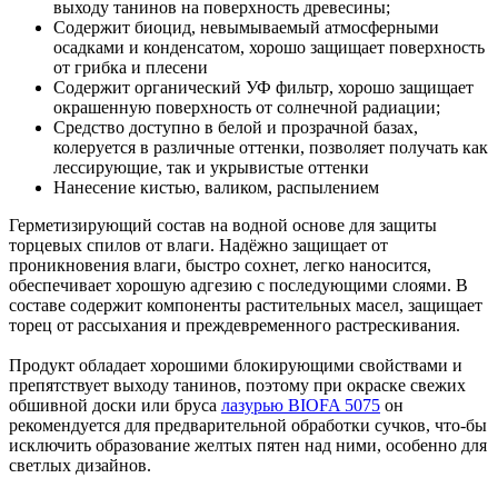
выходу танинов на поверхность древесины;
Содержит биоцид, невымываемый атмосферными
осадками и конденсатом, хорошо защищает поверхность
от грибка и плесени
Содержит органический УФ фильтр, хорошо защищает
окрашенную поверхность от солнечной радиации;
Средство доступно в белой и прозрачной базах,
колеруется в различные оттенки, позволяет получать как
лессирующие, так и укрывистые оттенки
Нанесение кистью, валиком, распылением
Герметизирующий состав на водной основе для защиты
торцевых спилов от влаги. Надёжно защищает от
проникновения влаги, быстро сохнет, легко наносится,
обеспечивает хорошую адгезию с последующими слоями. В
составе содержит компоненты растительных масел, защищает
торец от рассыхания и преждевременного растрескивания.
Продукт обладает хорошими блокирующими свойствами и
препятствует выходу танинов, поэтому при окраске свежих
обшивной доски или бруса
лазурью BIOFA 5075
он
рекомендуется для предварительной обработки сучков, что-бы
исключить образование желтых пятен над ними, особенно для
светлых дизайнов.