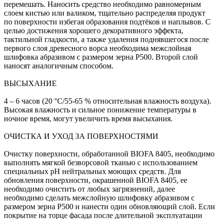
перемешать. Наносить средство необходимо равномерным
слоем кистью или валиком, тщательно распределяя продукт
по поверхности избегая образования подтёков и наплывов. С
целью достижения хорошего декоративного эффекта,
тактильной гладкости, а также удаления поднявшегося после
первого слоя древесного ворса необходима межслойная
шлифовка абразивом с размером зерна P500. Второй слой
наносят аналогичным способом.
ВЫСЫХАНИЕ
4 – 6 часов (20 °C/55-65 % относительная влажность воздуха).
Высокая влажность и сильное понижение температуры в
ночное время, могут увеличить время высыхания.
ОЧИСТКА И УХОД ЗА ПОВЕРХНОСТЯМИ
Очистку поверхности, обработанной BIOFA 8405, необходимо
выполнять мягкой безворсовой тканью с использованием
специальных рН нейтральных моющих средств. Для
обновления поверхности, окрашенной BIOFA 8405, ее
необходимо очистить от любых загрязнений, далее
необходимо сделать межслойную шлифовку абразивом с
размером зерна P500 и нанести один обновляющий слой. Если
покрытие на торце фасада после длительной эксплуатации