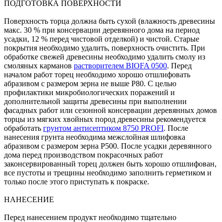
ПОДГОТОВКА ПОВЕРХНОСТИ
Поверхность торца должна быть сухой (влажность древесины
макс. 30 % при консервации деревянного дома на период
усадки, 12 % перед чистовой отделкой) и чистой. Старые
покрытия необходимо удалить, поверхность очистить. При
обработке свежей древесины необходимо удалить смолу из
смоляных карманов
растворителем BIOFA 0500
. Перед
началом работ торец необходимо хорошо отшлифовать
абразивом с размером зерна не выше P80. С целью
профилактики микробиологических поражений и
дополнительной защиты древесины при выполнении
фасадных работ или сезонной консервации деревянных домов
торцы из мягких хвойных пород древесины рекомендуется
обработать
грунтом антисептиком 8750 PROFI
. После
нанесения грунта необходима межслойная шлифовка
абразивом с размером зерна P500. После усадки деревянного
дома перед производством покрасочных работ
законсервированный торец должен быть хорошо отшлифован,
все пустоты и трещины необходимо заполнить герметиком и
только после этого приступать к покраске.
НАНЕСЕНИЕ
Перед нанесением продукт необходимо тщательно