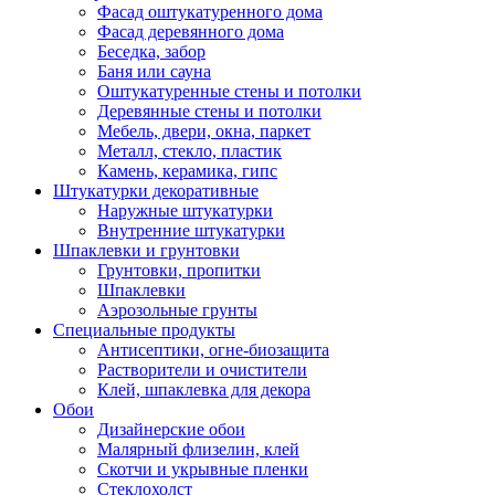
Фасад оштукатуренного дома
Фасад деревянного дома
Беседка, забор
Баня или сауна
Оштукатуренные стены и потолки
Деревянные стены и потолки
Мебель, двери, окна, паркет
Металл, стекло, пластик
Камень, керамика, гипс
Штукатурки декоративные
Наружные штукатурки
Внутренние штукатурки
Шпаклевки и грунтовки
Грунтовки, пропитки
Шпаклевки
Аэрозольные грунты
Специальные продукты
Антисептики, огне-биозащита
Растворители и очистители
Клей, шпаклевка для декора
Обои
Дизайнерские обои
Малярный флизелин, клей
Скотчи и укрывные пленки
Стеклохолст