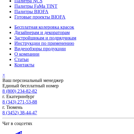
Палитра NCS
Палитры FaMa TINT
Палитры BIOFA
Готовые проекты BIOFA
Бесплатная колеровка красок
Дизайнерам и декораторам
Застройщикам и подрядчикам
Инструкции по применению
Видеообзоры продукции
О компании
Статьи
Контакты
×
Ваш персональный менеджер
Единый бесплатный номер
8 (800) 234-82-82
г. Екатеринбург
8 (343) 271-53-88
г. Тюмень
8 (3452) 38-44-47
Чат в соцсетях