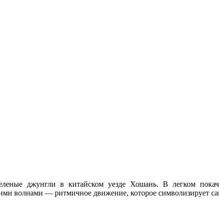
леные джунгли в китайском уезде Хошань. В легком покач
скими волнами — ритмичное движение, которое символизирует са