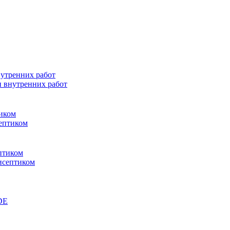
и внутренних работ
септиком
исептиком
DE