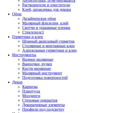
Антисептики, огне-биозащита
Растворители и очистители
Клей, шпаклевка для декора
Обои
Дизайнерские обои
Малярный флизелин, клей
Скотчи и укрывные пленки
Стеклохолст
Герметики и клеи
Шовный акриловый герметик
Столярные и монтажные клеи
Аэрозольные герметики и клеи
Инструменты
Валики малярные
Ванночки, ручки
Кисти малярные
Малярный инструмент
Подготовка поверхностей
Декор
Карнизы
Плинтусы
Молдинги
Стеновые покрытия
Декоративные элементы
Профили под подсветку