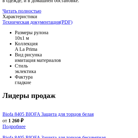
в одежде, и в домашней обстановке.
Читать полностью
Характеристики
Техническая документация(PDF)
Размеры рулона
10x1 м
Коллекция
A La Prima
Вид рисунка
имитация материалов
Стиль
эклектика
Фактура
гладкие
Лидеры продаж
Biofa
8405 BIOFA Защита для торцов белая
от
1 260 ₽
Подробнее
Biofa
8405 BIOFA Защита для торцов бесцветная