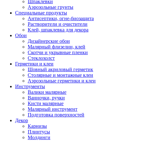
Шпаклевки
Аэрозольные грунты
Специальные продукты
Антисептики, огне-биозащита
Растворители и очистители
Клей, шпаклевка для декора
Обои
Дизайнерские обои
Малярный флизелин, клей
Скотчи и укрывные пленки
Стеклохолст
Герметики и клеи
Шовный акриловый герметик
Столярные и монтажные клеи
Аэрозольные герметики и клеи
Инструменты
Валики малярные
Ванночки, ручки
Кисти малярные
Малярный инструмент
Подготовка поверхностей
Декор
Карнизы
Плинтусы
Молдинги