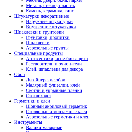
Мебель, двери, окна, паркет
Металл, стекло, пластик
Камень, керамика, гипс
Штукатурки декоративные
Наружные штукатурки
Внутренние штукатурки
Шпаклевки и грунтовки
Грунтовки, пропитки
Шпаклевки
Аэрозольные грунты
Специальные продукты
Антисептики, огне-биозащита
Растворители и очистители
Клей, шпаклевка для декора
Обои
Дизайнерские обои
Малярный флизелин, клей
Скотчи и укрывные пленки
Стеклохолст
Герметики и клеи
Шовный акриловый герметик
Столярные и монтажные клеи
Аэрозольные герметики и клеи
Инструменты
Валики малярные