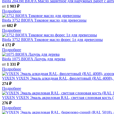
Biofa
2043M BIOFA Масло защитное для наружных работ с ант
от
1 903 ₽
Подробнее
Biofa
3752 BIOFA Тиковое масло для древесины
от
682 ₽
Подробнее
Biofa
3752 BIOFA Тиковое масло форес 1л для древесины
4 172 ₽
Подробнее
Biofa
1075 BIOFA Лазурь для дерева
от
1 331 ₽
Подробнее
VIXEN
VIXEN Эмаль алкидная RAL, фиолетовый (RAL 4008), 
274 ₽
Подробнее
VIXEN
VIXEN Эмаль акриловая RAL, светлая слоновая кость (
276 ₽
Подробнее