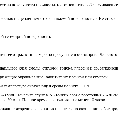
зует на поверхности прочное матовое покрытие, обеспечивающ
костью и сцеплением с окрашиваемой поверхностью. Не стекае
ной геометрией поверхности.
тить ее от ржавчины, хорошо просушите и обезжирьте. Для это
наплывов клея, смолы, стружки, грибка, плесени и др. загрязнен
одлежащие окрашиванию, защитите их пленкой или бумагой.
ри температуре окружающей среды не ниже +10°С.
2-3 мин. Нанесите грунт в 2-3 тонких слоя с расстояния 25-30 
нее 30 мин. Полное время высыхания – не менее 10 часов.
ежание засорения головки распылителя по окончании работ про