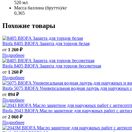
520 мл
Масса баллона (брутто)/кг
0,365
Похожие товары
Biofa
8405 BIOFA Защита для торцов белая
от
1 260 ₽
Подробнее
Biofa
8405 BIOFA Защита для торцов бесцветная
от
1 260 ₽
Подробнее
Biofa
5075 BIOFA Универсальная водная лазурь для наружных 
от
894 ₽
Подробнее
Biofa
2043 BIOFA Масло защитное для наружных работ с анти
от
2 060 ₽
Подробнее