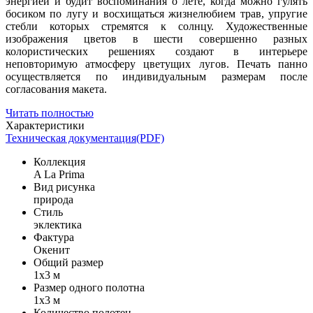
энергией и будит воспоминания о лете, когда можно гулять
босиком по лугу и восхищаться жизнелюбием трав, упругие
стебли которых стремятся к солнцу. Художественные
изображения цветов в шести совершенно разных
колористических решениях создают в интерьере
неповторимую атмосферу цветущих лугов. Печать панно
осуществляется по индивидуальным размерам после
согласования макета.
Читать полностью
Характеристики
Техническая документация(PDF)
Коллекция
A La Prima
Вид рисунка
природа
Стиль
эклектика
Фактура
Окенит
Общий размер
1x3 м
Размер одного полотна
1x3 м
Количество полотен