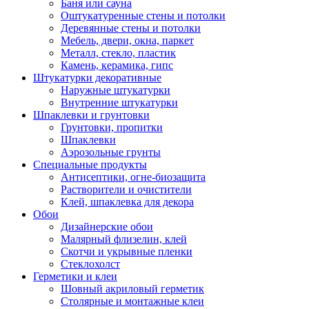
Баня или сауна
Оштукатуренные стены и потолки
Деревянные стены и потолки
Мебель, двери, окна, паркет
Металл, стекло, пластик
Камень, керамика, гипс
Штукатурки декоративные
Наружные штукатурки
Внутренние штукатурки
Шпаклевки и грунтовки
Грунтовки, пропитки
Шпаклевки
Аэрозольные грунты
Специальные продукты
Антисептики, огне-биозащита
Растворители и очистители
Клей, шпаклевка для декора
Обои
Дизайнерские обои
Малярный флизелин, клей
Скотчи и укрывные пленки
Стеклохолст
Герметики и клеи
Шовный акриловый герметик
Столярные и монтажные клеи