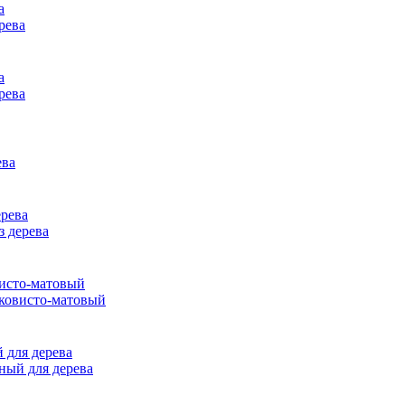
рева
рева
ева
з дерева
ковисто-матовый
ный для дерева