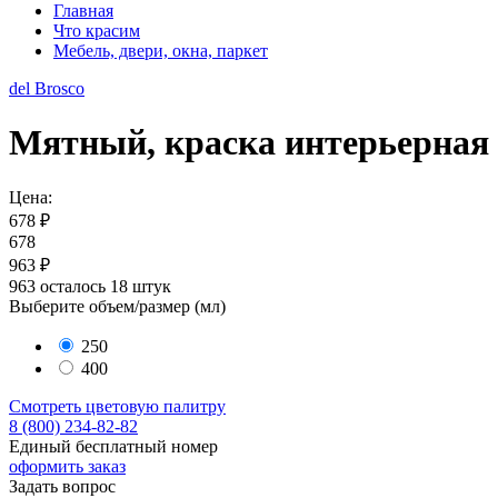
Главная
Что красим
Мебель, двери, окна, паркет
del Brosco
Мятный, краска интерьерная ак
Цена:
678 ₽
678
963 ₽
963
осталось 18 штук
Выберите объем/размер (
мл
)
250
400
Смотреть цветовую палитру
8 (800) 234-82-82
Единый бесплатный номер
оформить заказ
Задать вопрос