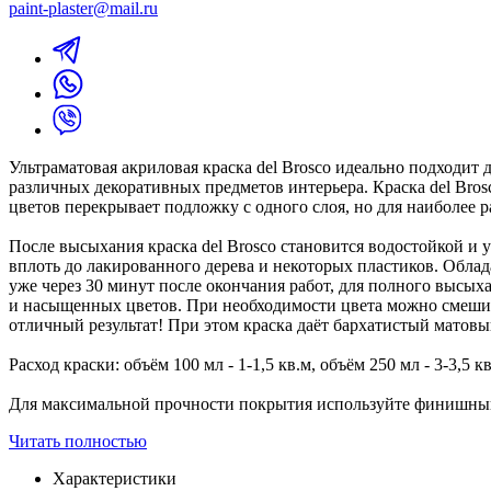
paint-plaster@mail.ru
Ультраматовая акриловая краска del Brosco идеально подходит
различных декоративных предметов интерьера. Краска del Bros
цветов перекрывает подложку с одного слоя, но для наиболее 
После высыхания краска del Brosco становится водостойкой и
вплоть до лакированного дерева и некоторых пластиков. Обла
уже через 30 минут после окончания работ, для полного высых
и насыщенных цветов. При необходимости цвета можно смешиват
отличный результат! При этом краска даёт бархатистый матов
Расход краски: объём 100 мл - 1-1,5 кв.м, объём 250 мл - 3-3,5 кв
Для максимальной прочности покрытия используйте финишный
Читать полностью
Характеристики