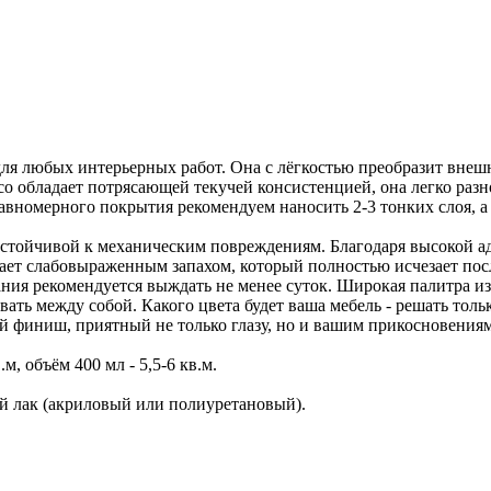
 для любых интерьерных работ. Она с лёгкостью преобразит внеш
co обладает потрясающей текучей консистенцией, она легко раз
равномерного покрытия рекомендуем наносить 2-3 тонких слоя, а
 устойчивой к механическим повреждениям. Благодаря высокой а
дает слабовыраженным запахом, который полностью исчезает по
ания рекомендуется выждать не менее суток. Широкая палитра из
ь между собой. Какого цвета будет ваша мебель - решать только
ый финиш, приятный не только глазу, но и вашим прикосновениям
.м, объём 400 мл - 5,5-6 кв.м.
 лак (акриловый или полиуретановый).