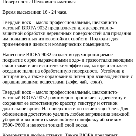
Поверхность: Шелковисто-матовая.
Время высыхания: 16 - 24 часа.
Твердый воск – масло профессиональный, шелковисто-
матовый BIOFA 9032 предназначен для декоративно-
защитной обработки деревянных поверхностей для придания
им повышенных износостойких свойств. Подходит для
применения в жилых и коммерческих помещениях.
Нанесение BIOFA 9032 создает воздухопроницаемое
покрытие с ярко выраженными водо- и грязеотталкивающими
свойствами и антистатическим эффектом, который снижает
оседание пыли на обработанную поверхность. Устойчив к
истиранию, а также образованию пятен при взаимодействии с
окрашивающими веществами (кофе, чай, соки).
Твердый воск – масло профессиональный, шелковисто-
матовый BIOFA 9032 равномерно проникает в древесину и
сохраняет ее естественную красоту, текстуру и оттенок
длительное время. На поверхности он остается до 5 лет. Для
обновления достаточно удалить любые загрязнения влажной
уборкой и выполнить межслойную шлифовку абразивом
P500- Р600 и нанести тонкий слой воска.
Колеруется в любые оттенки. Также BIOFA предлагает