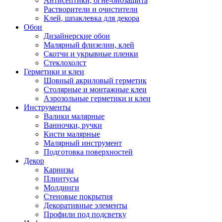
Антисептики, огне-биозащита
Растворители и очистители
Клей, шпаклевка для декора
Обои
Дизайнерские обои
Малярный флизелин, клей
Скотчи и укрывные пленки
Стеклохолст
Герметики и клеи
Шовный акриловый герметик
Столярные и монтажные клеи
Аэрозольные герметики и клеи
Инструменты
Валики малярные
Ванночки, ручки
Кисти малярные
Малярный инструмент
Подготовка поверхностей
Декор
Карнизы
Плинтусы
Молдинги
Стеновые покрытия
Декоративные элементы
Профили под подсветку