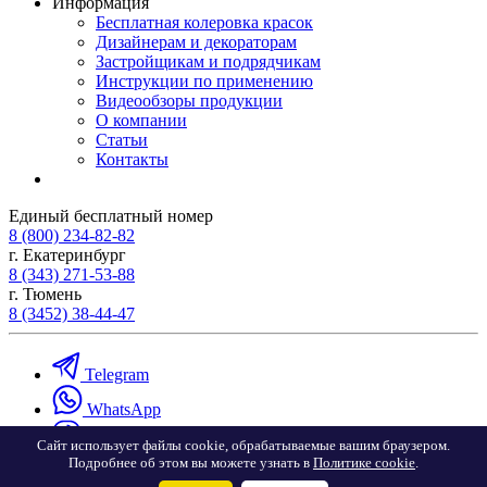
Информация
Бесплатная колеровка красок
Дизайнерам и декораторам
Застройщикам и подрядчикам
Инструкции по применению
Видеообзоры продукции
О компании
Статьи
Контакты
Единый бесплатный номер
8 (800) 234-82-82
г. Екатеринбург
8 (343) 271-53-88
г. Тюмень
8 (3452) 38-44-47
Telegram
WhatsApp
Viber
Сайт использует файлы cookie, обрабатываемые вашим браузером.
Подробнее об этом вы можете узнать в
Политике cookie
.
VK