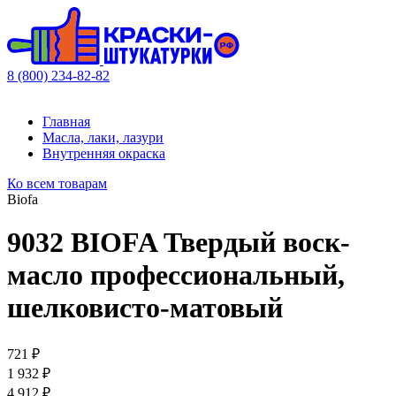
8 (800) 234-82-82
Главная
Масла, лаки, лазури
Внутренняя окраска
Ко всем товарам
Biofa
9032 BIOFA Твердый воск-
масло профессиональный,
шелковисто-матовый
721 ₽
1 932 ₽
4 912 ₽