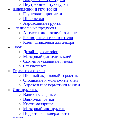
Внутренние штукатурки
Шпаклевки и грунтовки
Грунтовки, пропитки
Шпаклевки
Аэрозольные грунты
Специальные продукты
Антисептики, огне-биозащита
Растворители и очистители
Клей, шпаклевка для декора
Обои
Дизайнерские обои
Малярный флизелин, клей
Скотчи и укрывные пленки
Стеклохолст
Герметики и клеи
Шовный акриловый герметик
Столярные и монтажные клеи
Аэрозольные герметики и клеи
Инструменты
Валики малярные
Ванночки, ручки
Кисти малярные
Малярный инструмент
Подготовка поверхностей