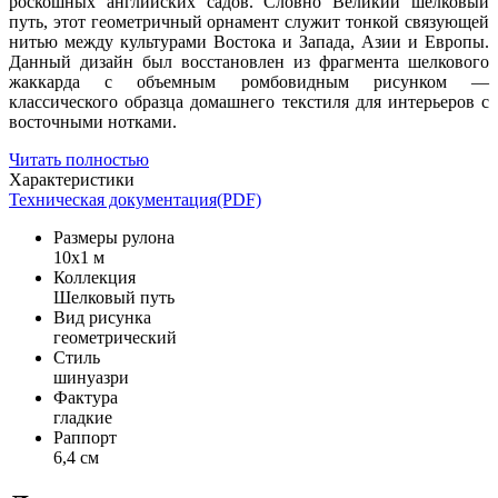
роскошных английских садов. Словно Великий шелковый
путь, этот геометричный орнамент служит тонкой связующей
нитью между культурами Востока и Запада, Азии и Европы.
Данный дизайн был восстановлен из фрагмента шелкового
жаккарда с объемным ромбовидным рисунком —
классического образца домашнего текстиля для интерьеров с
восточными нотками.
Читать полностью
Характеристики
Техническая документация(PDF)
Размеры рулона
10x1 м
Коллекция
Шелковый путь
Вид рисунка
геометрический
Стиль
шинуазри
Фактура
гладкие
Раппорт
6,4 см