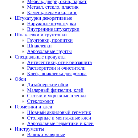
Мебель, двери, окна, паркет
Металл, стекло, пластик
Камень, керамика, гипс
Штукатурки декоративные
Наружные штукатурки
Внутренние штукатурки
Шпаклевки и грунтовки
Грунтовки, пропитки
Шпаклевки
Аэрозольные грунты
Специальные продукты
Антисептики, огне-биозащита
Растворители и очистители
Клей, шпаклевка для декора
Обои
Дизайнерские обои
Малярный флизелин, клей
Скотчи и укрывные пленки
Стеклохолст
Герметики и клеи
Шовный акриловый герметик
Столярные и монтажные клеи
Аэрозольные герметики и клеи
Инструменты
Валики малярные