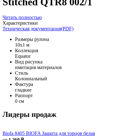
Stitched QTR8 002/1
Читать полностью
Характеристики
Техническая документация(PDF)
Размеры рулона
10x1 м
Коллекция
Equator
Вид рисунка
имитация материалов
Стиль
Колониальный
Фактура
гладкие
Раппорт
0 см
Лидеры продаж
Biofa
8405 BIOFA Защита для торцов белая
от
1 260 ₽