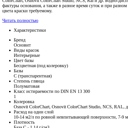
ColorChart, Osnovit ColorChart Studio, NCS, Ral и др. водно-
фактуры основания, а также в разное время суток и при разно
цвета краски требуемому.
Читать полностью
Характеристики
Бренд
Основит
Виды красок
Интерьерные
Цвет базы
Бесцветная (под колеровку)
Базы
С (транспарентная)
Степень глянца
Полуматовая
Класс истираемости по DIN EN 13 300
1
Колеровка
Osnovit ColorChart, Osnovit ColorChart Studio, NCS, RAL, 
Расход на один слой
10-14 м2/л по ровной невпитывающей поверхности, 7-9 
Плотность
База С - 1,14 г/см3