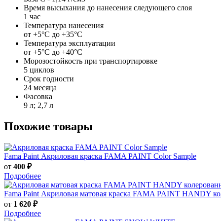
Время высыхания до нанесения следующего слоя
1 час
Температура нанесения
от +5°С до +35°С
Температура эксплуатации
от +5°С до +40°С
Морозостойкость при транспортировке
5 циклов
Срок годности
24 месяца
Фасовка
9 л; 2,7 л
Похожие товары
Fama Paint
Акриловая краска FAMA PAINT Color Sample
от
400 ₽
Подробнее
Fama Paint
Акриловая матовая краска FAMA PAINT HANDY коле
от
1 620 ₽
Подробнее