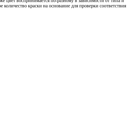
 же цвет воспринимается по-разному в зависимости от типа и
е количество краски на основание для проверки соответствия