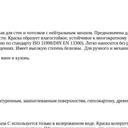
я для стен и потолков с нейтральным запахом. Предназначена д
ти. Краска образует влагостойкое, устойчивое к многократно
ю по стандарту ISO 11998/DIN EN 13300). Легко наносится без 
ждениях. Имеет высокую степень белизны. Для ручного и механ
ванн и кухонь.
атуренным, зашпатлеванным поверхностям, гипсокартону, древ
База С используется только в колерованном виде. Краска колеру