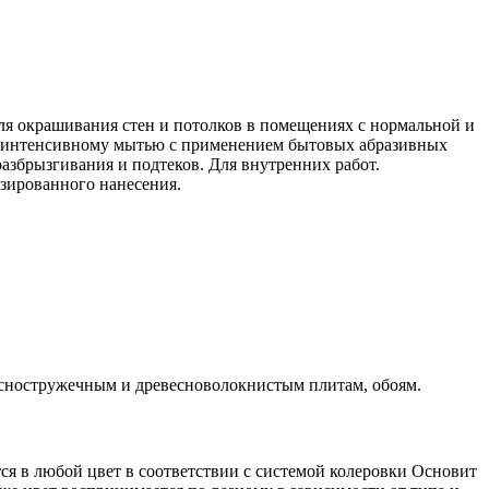
ля окрашивания стен и потолков в помещениях с нормальной и
му интенсивному мытью с применением бытовых абразивных
разбрызгивания и подтеков. Для внутренних работ.
изированного нанесения.
есностружечным и древесноволокнистым плитам, обоям.
ется в любой цвет в соответствии с системой колеровки Основит