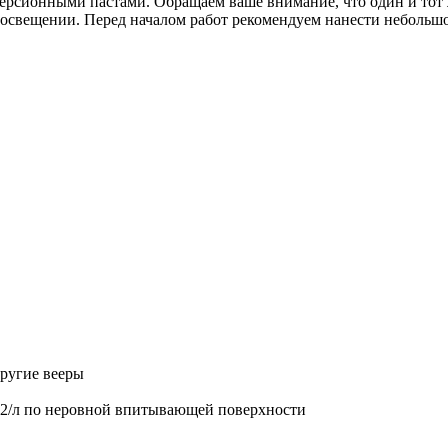
дисперсионными пастами. Обращаем ваше внимание, что один и тот
м освещении. Перед началом работ рекомендуем нанести небольшо
другие вееры
м2/л по неровной впитывающей поверхности