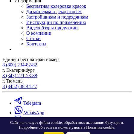
Информация
Бесплатная колеровка красок
Дизайнерам и декораторам
Застройщикам и подрядчикам
Инструкции по применению
Видеообзоры продукции
О компании
Статьи
Контакты
Единый бесплатный номер
8 (800) 234-82-82
г. Екатеринбург
8 (343) 271-53-88
г. Тюмень
8 (3452) 38-44-47
Telegram
WhatsApp
Viber
Сайт использует файлы cookie, обрабатываемые вашим браузером.
Подробнее об этом вы можете узнать в
Политике cookie
.
VK