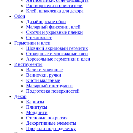
Антисептики, огне-биозащита
Растворители и очистители
Клей, шпаклевка для декора
Обои
Дизайнерские обои
Малярный флизелин, клей
Скотчи и укрывные пленки
Стеклохолст
Герметики и клеи
Шовный акриловый герметик
Столярные и монтажные клеи
Аэрозольные герметики и клеи
Инструменты
Валики малярные
Ванночки, ручки
Кисти малярные
Малярный инструмент
Подготовка поверхностей
Декор
Карнизы
Плинтусы
Молдинги
Стеновые покрытия
Декоративные элементы
Профили под подсветку