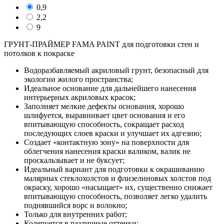
0,9
2,2
9
ГРУНТ-ПРАЙМЕР FAMA PAINT для подготовки стен и
потолков к покраске
Водоразбавляемый акриловый грунт, безопасный для
экологии жилого пространства;
Идеальное основание для дальнейшего нанесения
интерьерных акриловых красок;
Заполняет мелкие дефекты основания, хорошо
шлифуется, выравнивает цвет основания и его
впитывающую способность, сокращает расход
последующих слоев краски и улучшает их адгезию;
Создает «контактную зону» на поверхности для
облегчения нанесения краски валиком, валик не
проскальзывает и не буксует;
Идеальный вариант для подготовки к окрашиванию
малярных стеклохолстов и флизелиновых холстов под
окраску, хорошо «насыщает» их, существенно снижает
впитывающую способность, позволяет легко удалить
поднявшийся ворс и волокно;
Только для внутренних работ;
Колеруется в различные оттенки;