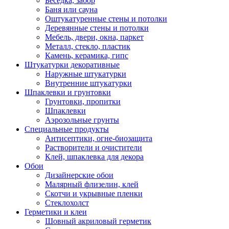
Беседка, забор
Баня или сауна
Оштукатуренные стены и потолки
Деревянные стены и потолки
Мебель, двери, окна, паркет
Металл, стекло, пластик
Камень, керамика, гипс
Штукатурки декоративные
Наружные штукатурки
Внутренние штукатурки
Шпаклевки и грунтовки
Грунтовки, пропитки
Шпаклевки
Аэрозольные грунты
Специальные продукты
Антисептики, огне-биозащита
Растворители и очистители
Клей, шпаклевка для декора
Обои
Дизайнерские обои
Малярный флизелин, клей
Скотчи и укрывные пленки
Стеклохолст
Герметики и клеи
Шовный акриловый герметик