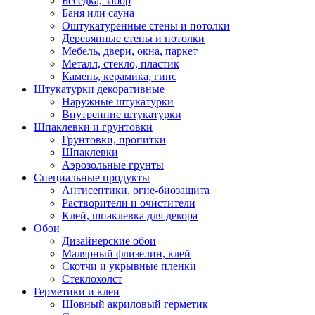
Беседка, забор
Баня или сауна
Оштукатуренные стены и потолки
Деревянные стены и потолки
Мебель, двери, окна, паркет
Металл, стекло, пластик
Камень, керамика, гипс
Штукатурки декоративные
Наружные штукатурки
Внутренние штукатурки
Шпаклевки и грунтовки
Грунтовки, пропитки
Шпаклевки
Аэрозольные грунты
Специальные продукты
Антисептики, огне-биозащита
Растворители и очистители
Клей, шпаклевка для декора
Обои
Дизайнерские обои
Малярный флизелин, клей
Скотчи и укрывные пленки
Стеклохолст
Герметики и клеи
Шовный акриловый герметик