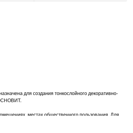
значена для создания тонкослойного декоративно-
 ОСНОВИТ.
помещениях, местах общественного пользования. Для
Выпускается в виде базы под колеровку и может быть
механизированного нанесения. Для внутренних и