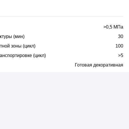
атурки, ГКЛ, ГВЛ, гипсовые штукатурки.
>0,5 МПа
укатурки.
ктуры (мин)
30
тной зоны (цикл)
100
времени суток и других условий. На цвет могут
анспортировке (цикл)
>5
е применяемый инструмент (не должен содержать тёмных
Готовая декоративная