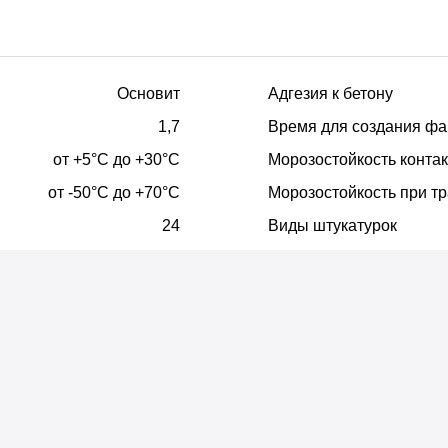
тонные основания, цементные и цементно-известковые штук
Основит
Адгезия к бетону
 цементно-известковые штукатурки, ГКЛ, ГВЛ, гипсовые шт
1,7
Время для создания фа
от +5°С до +30°С
Морозостойкость контак
зависимости от степени освещённости, материала отделки, 
от -50°С до +70°С
Морозостойкость при тр
 интервал времени, условия твердения раствора, а так ж
24
Виды штукатурок
ыхания раствора.