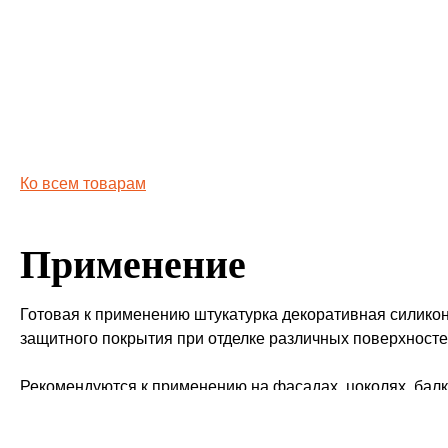
Ко всем товарам
Применение
Готовая к применению штукатурка декоративная силик
защитного покрытия при отделке различных поверхносте
Рекомендуются к применению на фасадах, цоколях, балк
создания покрытия на коттеджах, высотных жилых здани
колерована в соответствии с колеровочной системой Ос