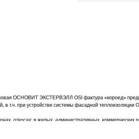
оновая ОСНОВИТ ЭКСТЕРВЭЛЛ ОSl фактура «короед» предна
й, в т.ч. при устройстве системы фасадной теплоизоляции
онах, откосах; в жилых, административных, коммерческих 
ях, сооружениях социального и коммерческого назначения. 
новит и другими колеровочными системами. Для ручного и 