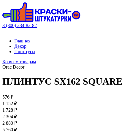
8 (800) 234-82-82
Главная
Декор
Плинтусы
Ко всем товарам
Orac Decor
ПЛИНТУС SX162 SQUARE
576 ₽
1 152 ₽
1 728 ₽
2 304 ₽
2 880 ₽
5 760 ₽