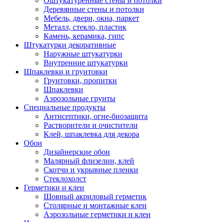
Оштукатуренные стены и потолки
Деревянные стены и потолки
Мебель, двери, окна, паркет
Металл, стекло, пластик
Камень, керамика, гипс
Штукатурки декоративные
Наружные штукатурки
Внутренние штукатурки
Шпаклевки и грунтовки
Грунтовки, пропитки
Шпаклевки
Аэрозольные грунты
Специальные продукты
Антисептики, огне-биозащита
Растворители и очистители
Клей, шпаклевка для декора
Обои
Дизайнерские обои
Малярный флизелин, клей
Скотчи и укрывные пленки
Стеклохолст
Герметики и клеи
Шовный акриловый герметик
Столярные и монтажные клеи
Аэрозольные герметики и клеи