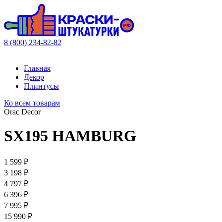
8 (800) 234-82-82
Главная
Декор
Плинтусы
Ко всем товарам
Orac Decor
SX195 HAMBURG
1 599 ₽
3 198 ₽
4 797 ₽
6 396 ₽
7 995 ₽
15 990 ₽