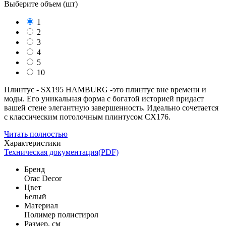
Выберите объем (
шт
)
1
2
3
4
5
10
Плинтус - SX195 HAMBURG -это плинтус вне времени и
моды. Его уникальная форма с богатой историей придаст
вашей стене элегантную завершенность. Идеально сочетается
с классическим потолочным плинтусом CX176.
Читать полностью
Характеристики
Техническая документация(PDF)
Бренд
Orac Decor
Цвет
Белый
Материал
Полимер полистирол
Размер, см