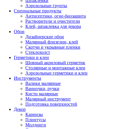
Шпаклевки
Аэрозольные грунты
Специальные продукты
Антисептики, огне-биозащита
Растворители и очистители
Клей, шпаклевка для декора
Обои
Дизайнерские обои
Малярный флизелин, клей
Скотчи и укрывные пленки
Стеклохолст
Герметики и клеи
Шовный акриловый герметик
Столярные и монтажные клеи
Аэрозольные герметики и клеи
Инструменты
Валики малярные
Ванночки, ручки
Кисти малярные
Малярный инструмент
Подготовка поверхностей
Декор
Карнизы
Плинтусы
Молдинги