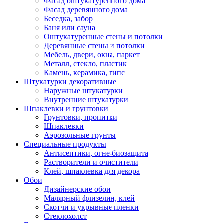
Фасад оштукатуренного дома
Фасад деревянного дома
Беседка, забор
Баня или сауна
Оштукатуренные стены и потолки
Деревянные стены и потолки
Мебель, двери, окна, паркет
Металл, стекло, пластик
Камень, керамика, гипс
Штукатурки декоративные
Наружные штукатурки
Внутренние штукатурки
Шпаклевки и грунтовки
Грунтовки, пропитки
Шпаклевки
Аэрозольные грунты
Специальные продукты
Антисептики, огне-биозащита
Растворители и очистители
Клей, шпаклевка для декора
Обои
Дизайнерские обои
Малярный флизелин, клей
Скотчи и укрывные пленки
Стеклохолст