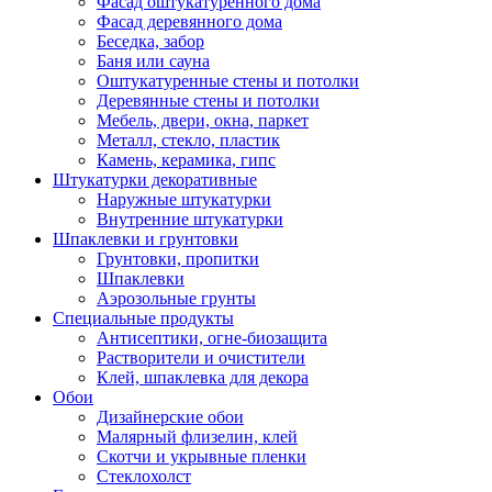
Фасад оштукатуренного дома
Фасад деревянного дома
Беседка, забор
Баня или сауна
Оштукатуренные стены и потолки
Деревянные стены и потолки
Мебель, двери, окна, паркет
Металл, стекло, пластик
Камень, керамика, гипс
Штукатурки декоративные
Наружные штукатурки
Внутренние штукатурки
Шпаклевки и грунтовки
Грунтовки, пропитки
Шпаклевки
Аэрозольные грунты
Специальные продукты
Антисептики, огне-биозащита
Растворители и очистители
Клей, шпаклевка для декора
Обои
Дизайнерские обои
Малярный флизелин, клей
Скотчи и укрывные пленки
Стеклохолст