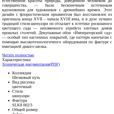
естественной красоты природы, доведенной человеком до
совершенства, — были бесконечным источником
вдохновения для художников с древнейших времен. Этот
дизайн с флористическим орнаментом был восстановлен из
оригинала конца XVII – начала XVIII века, и в духе лучших
традиций стиля шинуазри он отсылает к эстетике роскошного
цветущего сада — неизменного атрибута элитных домов
прошлых столетий. Декупажные обои «Императорский сад»
— особый тип настенных покрытий, где паттерн напечатан с
помощью высокотехнологичного оборудования по фактуре с
имитацией дикого шелка.
Читать полностью
Характеристики
Техническая документация(PDF)
Коллекция
Шелковый путь
Вид рисунка
цветочный
Стиль
шинуазри
Фактура
SLK8 002/3
Общий размер