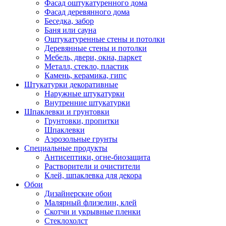
Фасад оштукатуренного дома
Фасад деревянного дома
Беседка, забор
Баня или сауна
Оштукатуренные стены и потолки
Деревянные стены и потолки
Мебель, двери, окна, паркет
Металл, стекло, пластик
Камень, керамика, гипс
Штукатурки декоративные
Наружные штукатурки
Внутренние штукатурки
Шпаклевки и грунтовки
Грунтовки, пропитки
Шпаклевки
Аэрозольные грунты
Специальные продукты
Антисептики, огне-биозащита
Растворители и очистители
Клей, шпаклевка для декора
Обои
Дизайнерские обои
Малярный флизелин, клей
Скотчи и укрывные пленки
Стеклохолст