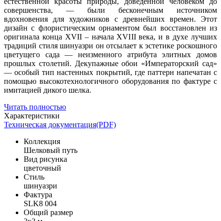
естественной красоты природы, доведенной человеком до
совершенства, — были бесконечным источником
вдохновения для художников с древнейших времен. Этот
дизайн с флористическим орнаментом был восстановлен из
оригинала конца XVII – начала XVIII века, и в духе лучших
традиций стиля шинуазри он отсылает к эстетике роскошного
цветущего сада — неизменного атрибута элитных домов
прошлых столетий. Декупажные обои «Императорский сад»
— особый тип настенных покрытий, где паттерн напечатан с
помощью высокотехнологичного оборудования по фактуре с
имитацией дикого шелка.
Читать полностью
Характеристики
Техническая документация(PDF)
Коллекция
Шелковый путь
Вид рисунка
цветочный
Стиль
шинуазри
Фактура
SLK8 004
Общий размер