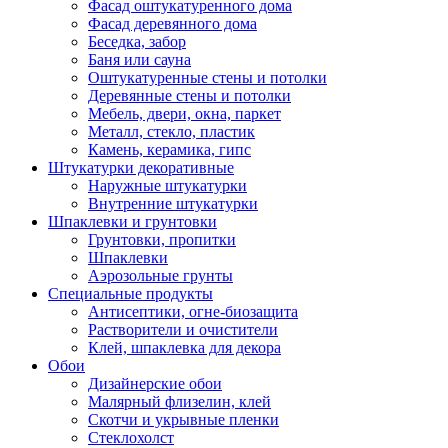
Фасад оштукатуренного дома
Фасад деревянного дома
Беседка, забор
Баня или сауна
Оштукатуренные стены и потолки
Деревянные стены и потолки
Мебель, двери, окна, паркет
Металл, стекло, пластик
Камень, керамика, гипс
Штукатурки декоративные
Наружные штукатурки
Внутренние штукатурки
Шпаклевки и грунтовки
Грунтовки, пропитки
Шпаклевки
Аэрозольные грунты
Специальные продукты
Антисептики, огне-биозащита
Растворители и очистители
Клей, шпаклевка для декора
Обои
Дизайнерские обои
Малярный флизелин, клей
Скотчи и укрывные пленки
Стеклохолст