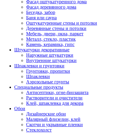
Фасад оштукатуренного дома
Фасад деревянного дома
Беседка, забор
Баня или сауна
Оштукатуренные стены и потолки
Деревянные стены и потолки
Мебель, двери, окна, паркет
Металл, стекло, пластик
Камень, керамика, гипс
Штукатурки декоративные
Наружные штукатурки
Внутренние штукатурки
Шпаклевки и грунтовки
Грунтовки, пропитки
Шпаклевки
Аэрозольные грунты
Специальные продукты
Антисептики, огне-биозащита
Растворители и очистители
Клей, шпаклевка для декора
Обои
Дизайнерские обои
Малярный флизелин, клей
Скотчи и укрывные пленки
Стеклохолст