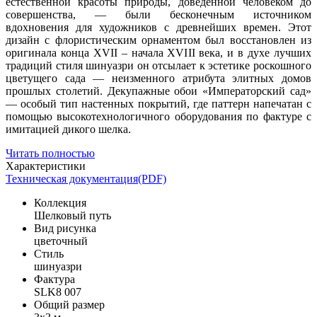
естественной красоты природы, доведенной человеком до
совершенства, — были бесконечным источником
вдохновения для художников с древнейших времен. Этот
дизайн с флористическим орнаментом был восстановлен из
оригинала конца XVII – начала XVIII века, и в духе лучших
традиций стиля шинуазри он отсылает к эстетике роскошного
цветущего сада — неизменного атрибута элитных домов
прошлых столетий. Декупажные обои «Императорский сад»
— особый тип настенных покрытий, где паттерн напечатан с
помощью высокотехнологичного оборудования по фактуре с
имитацией дикого шелка.
Читать полностью
Характеристики
Техническая документация(PDF)
Коллекция
Шелковый путь
Вид рисунка
цветочный
Стиль
шинуазри
Фактура
SLK8 007
Общий размер